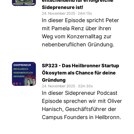
entscheidend für erfolgreiche
Sidepreneure ist!
24. November 2025
‧
24m 15s
In dieser Episode spricht Peter
mit Pamela Renz über ihren
Weg vom Konzernalltag zur
nebenberuflichen Gründung.
SP323 - Das Heilbronner Startup
Ökosytem als Chance für deine
Gründung
24. November 2025
‧
32m 30s
In dieser Sidepreneur Podcast
Episode sprechen wir mit Oliver
Hanisch, Geschäftsführer der
Campus Founders in Heilbronn.